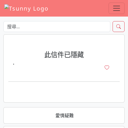
此信件已隱藏
·
愛情疑難