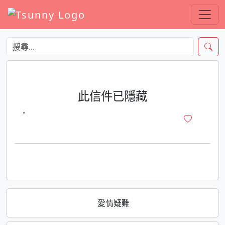
此信件已隱藏
·
愛情疑難