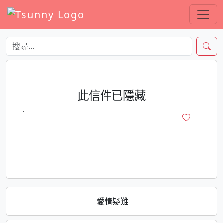
此信件已隱藏
·
愛情疑難