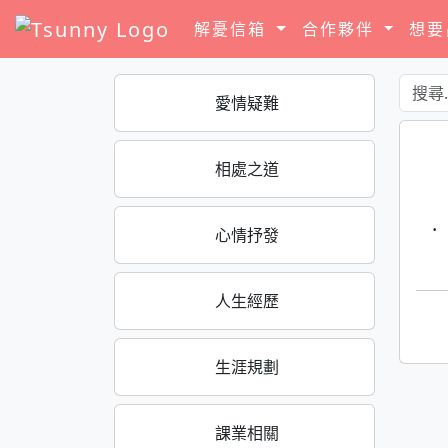
解憂信箱
合作夥伴
想
愛情疑難
相處之道
·
心情抒發
人生經歷
生涯規劃
課業相關