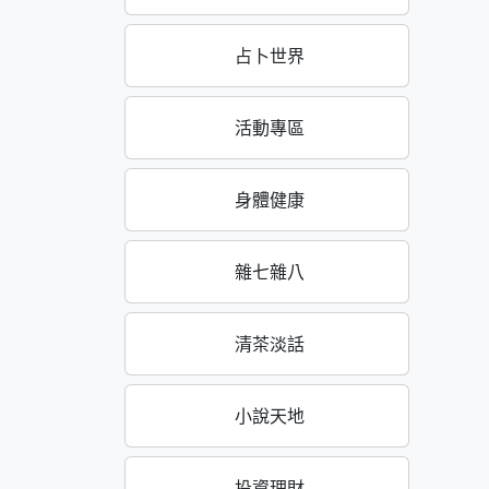
占卜世界
活動專區
身體健康
雜七雜八
清茶淡話
小說天地
投資理財