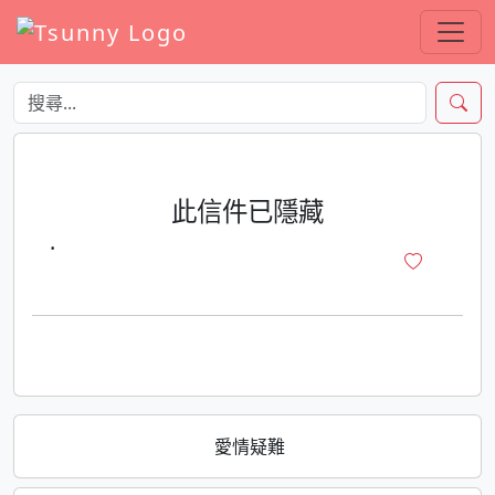
此信件已隱藏
·
愛情疑難