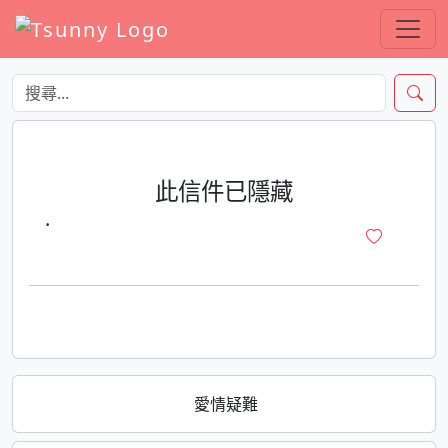
此信件已隱藏
·
愛情疑難