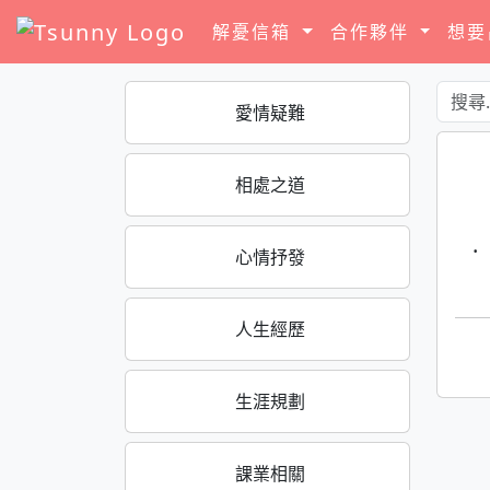
解憂信箱
合作夥伴
想
愛情疑難
相處之道
·
心情抒發
人生經歷
生涯規劃
課業相關