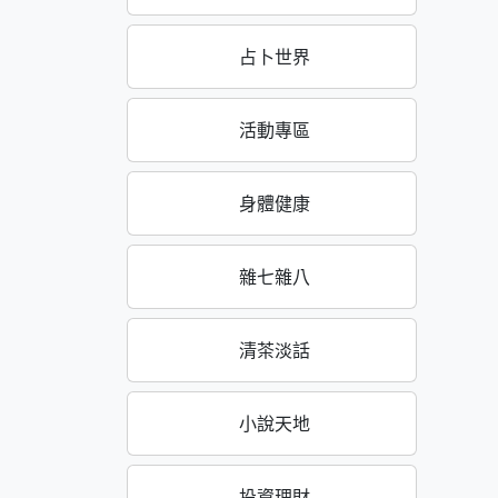
占卜世界
活動專區
身體健康
雜七雜八
清茶淡話
小說天地
投資理財