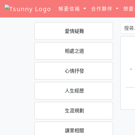
解憂信箱
合作夥伴
想
愛情疑難
相處之道
·
心情抒發
人生經歷
生涯規劃
課業相關