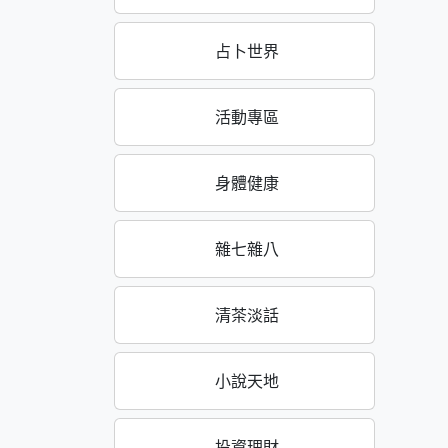
占卜世界
活動專區
身體健康
雜七雜八
清茶淡話
小說天地
投資理財