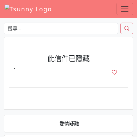
此信件已隱藏
·
愛情疑難