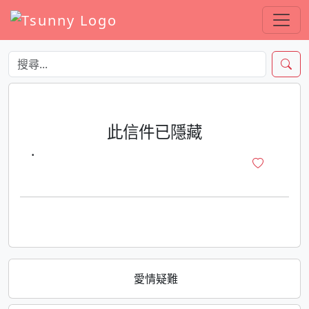
此信件已隱藏
·
愛情疑難