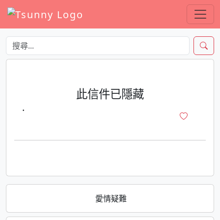
此信件已隱藏
·
愛情疑難