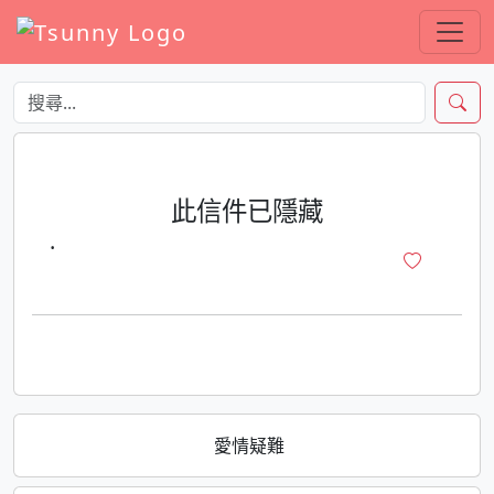
此信件已隱藏
·
愛情疑難