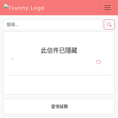
此信件已隱藏
·
愛情疑難