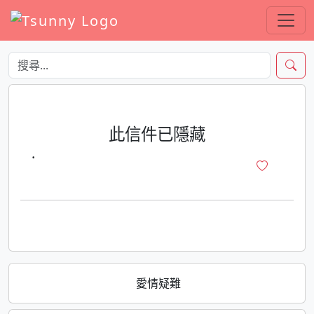
此信件已隱藏
·
愛情疑難