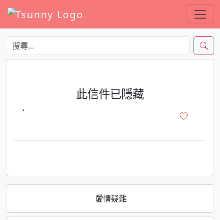
此信件已隱藏
·
愛情疑難