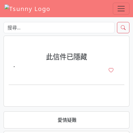
此信件已隱藏
·
愛情疑難