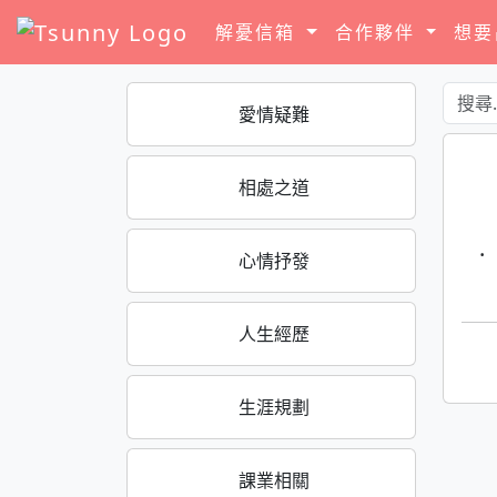
解憂信箱
合作夥伴
想
愛情疑難
相處之道
·
心情抒發
人生經歷
生涯規劃
課業相關