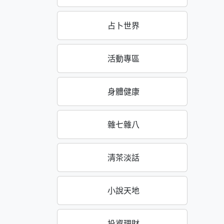
占卜世界
活動專區
身體健康
雜七雜八
清茶淡話
小說天地
投資理財