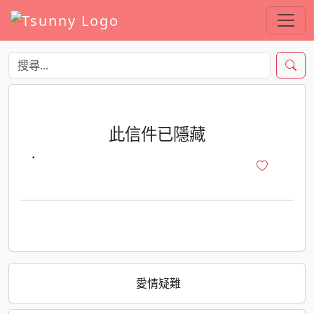
此信件已隱藏
·
愛情疑難