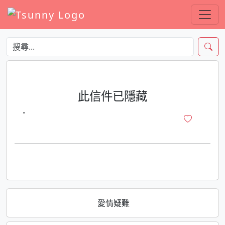
此信件已隱藏
·
愛情疑難