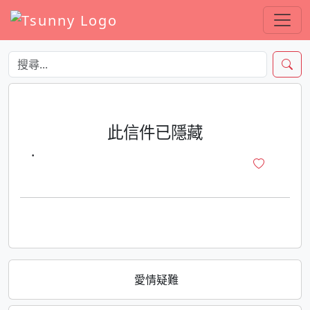
此信件已隱藏
·
愛情疑難