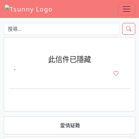
此信件已隱藏
·
愛情疑難