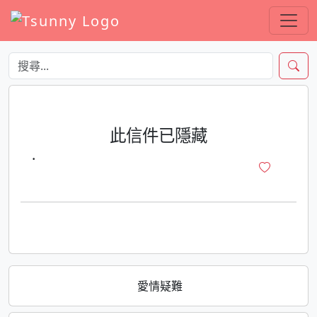
此信件已隱藏
·
愛情疑難