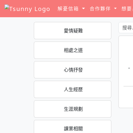
解憂信箱
合作夥伴
想
愛情疑難
相處之道
·
心情抒發
人生經歷
生涯規劃
課業相關