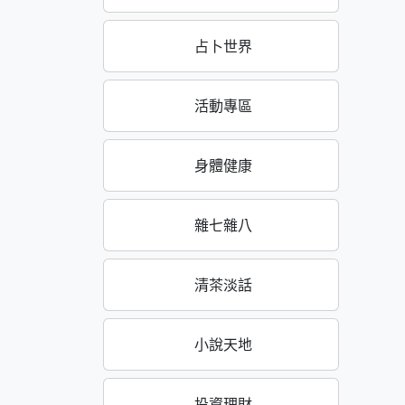
占卜世界
活動專區
身體健康
雜七雜八
清茶淡話
小說天地
投資理財