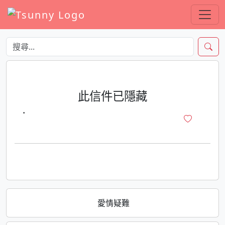
此信件已隱藏
·
愛情疑難