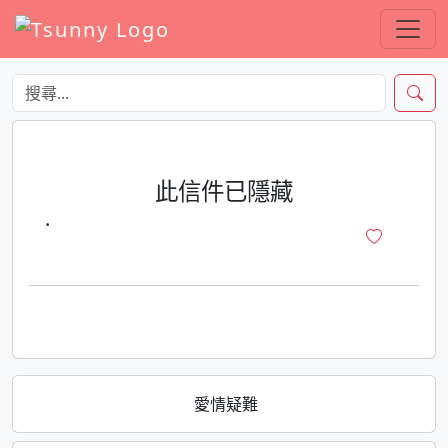
此信件已隱藏
·
愛情疑難