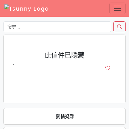
此信件已隱藏
·
愛情疑難