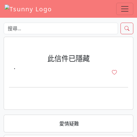
此信件已隱藏
·
愛情疑難