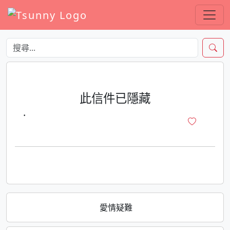
此信件已隱藏
·
愛情疑難