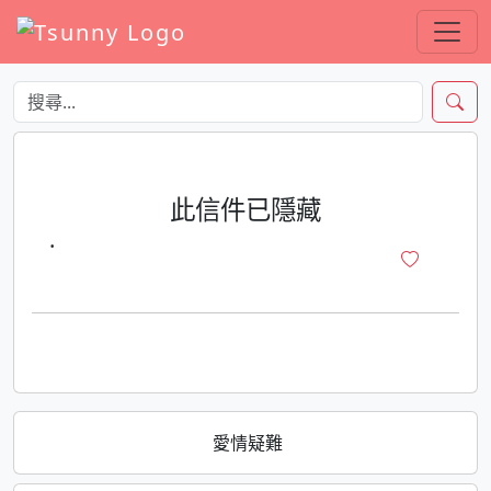
此信件已隱藏
·
愛情疑難