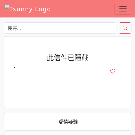
此信件已隱藏
·
愛情疑難