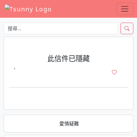
此信件已隱藏
·
愛情疑難