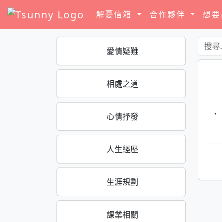
解憂信箱
合作夥伴
想
愛情疑難
相處之道
·
心情抒發
人生經歷
生涯規劃
課業相關