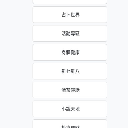
占卜世界
活動專區
身體健康
雜七雜八
清茶淡話
小說天地
投資理財