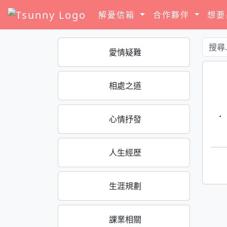
解憂信箱
合作夥伴
想
愛情疑難
相處之道
·
心情抒發
人生經歷
生涯規劃
課業相關