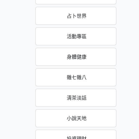
占卜世界
活動專區
身體健康
雜七雜八
清茶淡話
小說天地
投資理財