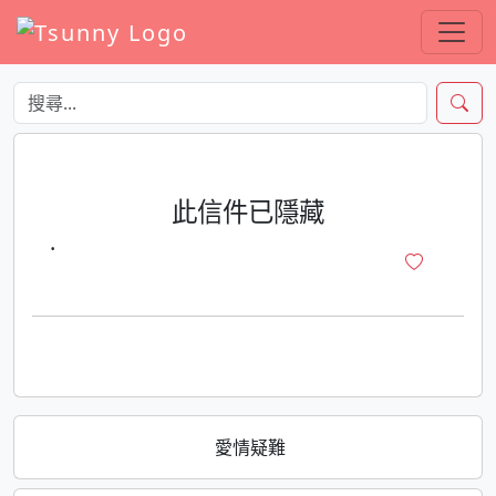
此信件已隱藏
·
愛情疑難