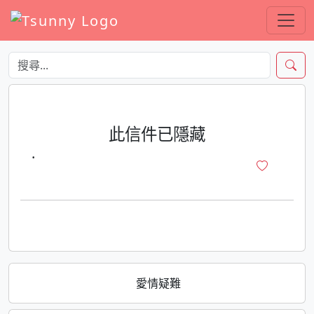
此信件已隱藏
·
愛情疑難