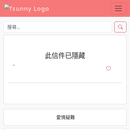
此信件已隱藏
·
愛情疑難