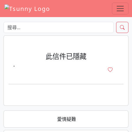
此信件已隱藏
·
愛情疑難