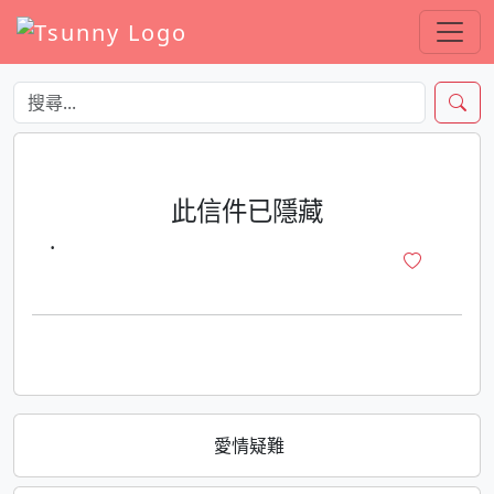
此信件已隱藏
·
愛情疑難