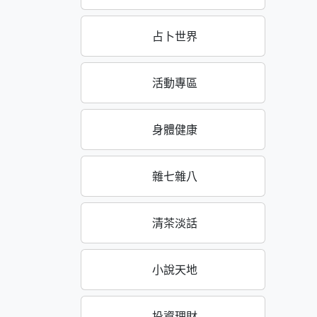
占卜世界
活動專區
身體健康
雜七雜八
清茶淡話
小說天地
投資理財