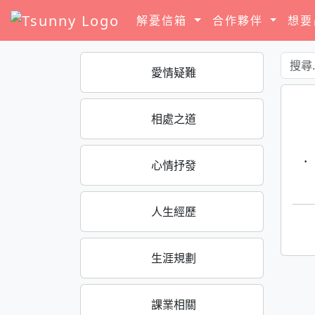
解憂信箱
合作夥伴
想
愛情疑難
相處之道
·
心情抒發
人生經歷
生涯規劃
課業相關