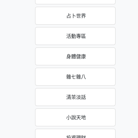
占卜世界
活動專區
身體健康
雜七雜八
清茶淡話
小說天地
投資理財