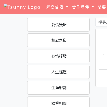
解憂信箱
合作夥伴
想
愛情疑難
相處之道
·
心情抒發
人生經歷
生涯規劃
課業相關