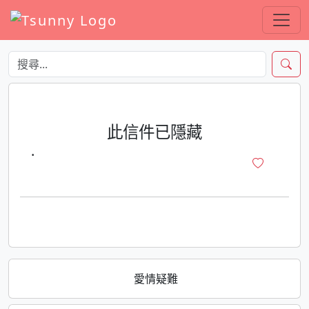
此信件已隱藏
·
愛情疑難