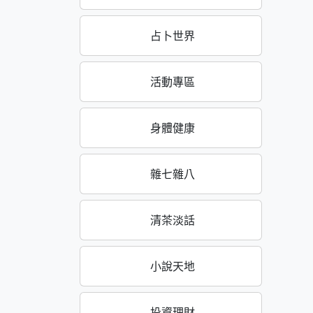
占卜世界
活動專區
身體健康
雜七雜八
清茶淡話
小說天地
投資理財