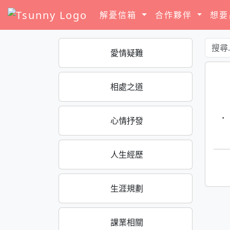
解憂信箱
合作夥伴
想
愛情疑難
相處之道
·
心情抒發
人生經歷
生涯規劃
課業相關