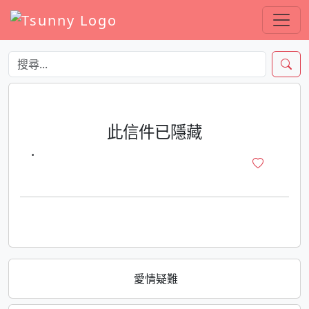
此信件已隱藏
·
愛情疑難