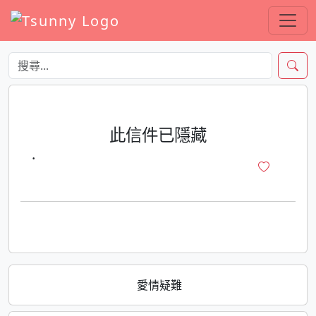
此信件已隱藏
·
愛情疑難