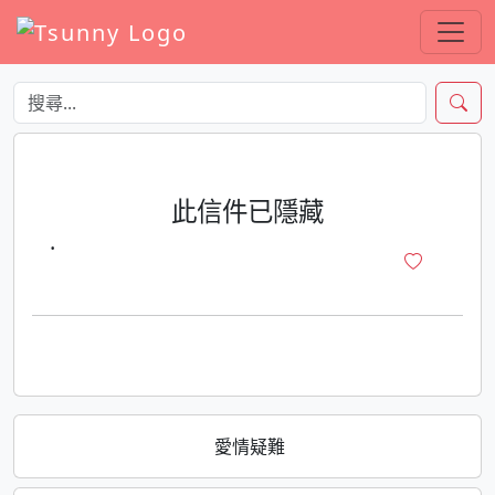
此信件已隱藏
·
愛情疑難