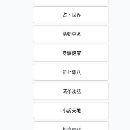
占卜世界
活動專區
身體健康
雜七雜八
清茶淡話
小說天地
投資理財