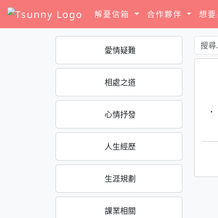
解憂信箱
合作夥伴
想
愛情疑難
相處之道
·
心情抒發
人生經歷
生涯規劃
課業相關