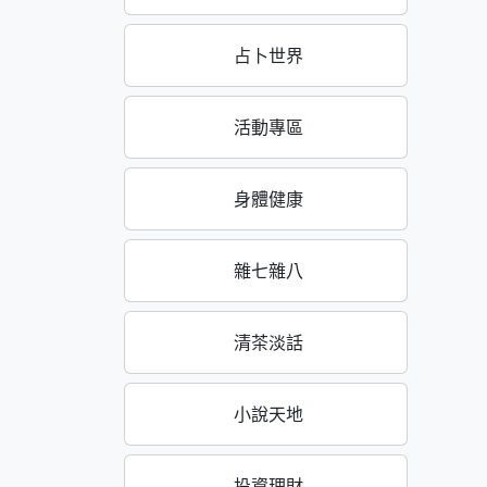
占卜世界
活動專區
身體健康
雜七雜八
清茶淡話
小說天地
投資理財