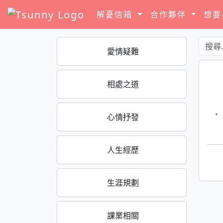
解憂信箱
合作夥伴
想
愛情疑難
相處之道
·
心情抒發
人生經歷
生涯規劃
課業相關