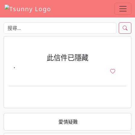
此信件已隱藏
·
愛情疑難