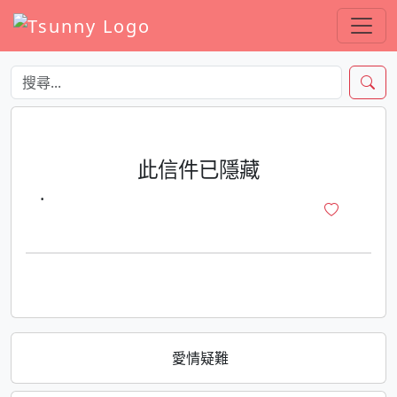
此信件已隱藏
·
愛情疑難