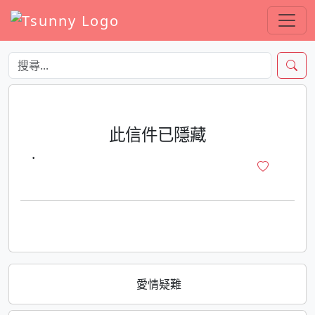
此信件已隱藏
·
愛情疑難